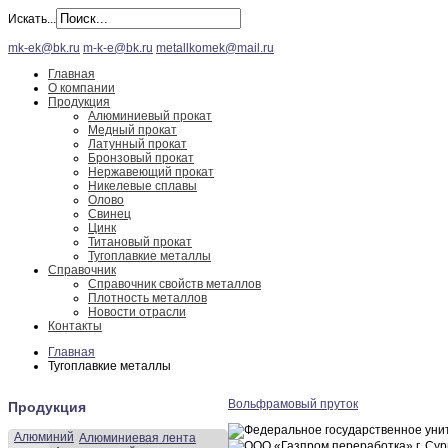
Искать...
mk-ek@bk.ru
m-k-e@bk.ru
metallkomek@mail.ru
Главная
О компании
Продукция
Алюминиевый прокат
Медный прокат
Латунный прокат
Бронзовый прокат
Нержавеющий прокат
Никелевые сплавы
Олово
Свинец
Цинк
Титановый прокат
Тугоплавкие металлы
Справочник
Справочник свойств металлов
Плотность металлов
Новости отрасли
Контакты
Главная
Тугоплавкие металлы
Вольфрамовый пруток
Продукция
Алюминий
Алюминиевая лента