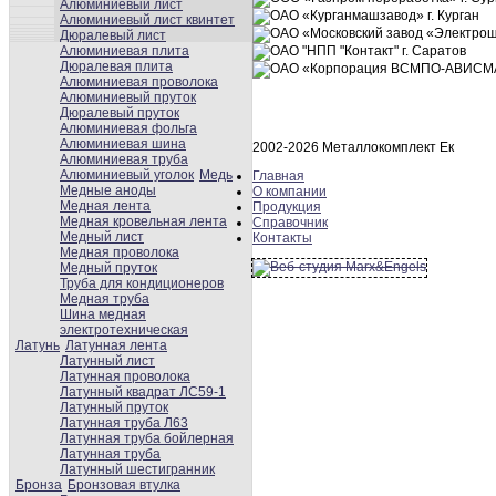
Алюминиевый лист
Алюминиевый лист квинтет
Дюралевый лист
Алюминиевая плита
Дюралевая плита
Алюминиевая проволока
Алюминиевый пруток
Дюралевый пруток
Алюминиевая фольга
Алюминиевая шина
2002-2026 Металлокомплект Ек
Алюминиевая труба
Алюминиевый уголок
Медь
Главная
Медные аноды
О компании
Медная лента
Продукция
Медная кровельная лента
Справочник
Медный лист
Контакты
Медная проволока
Медный пруток
Труба для кондиционеров
Медная труба
Шина медная
электротехническая
Латунь
Латунная лента
Латунный лист
Латунная проволока
Латунный квадрат ЛС59-1
Латунный пруток
Латунная труба Л63
Латунная труба бойлерная
Латунная труба
Латунный шестигранник
Бронза
Бронзовая втулка