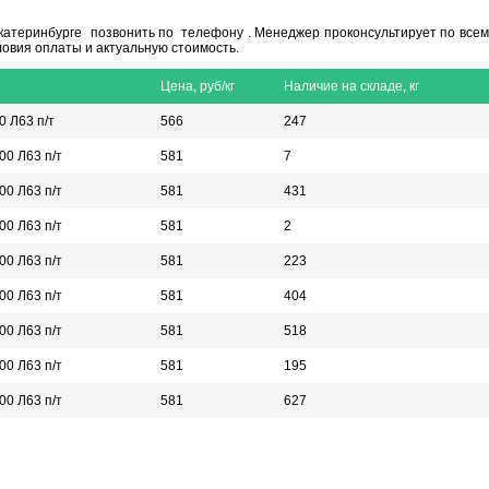
Екатеринбурге позвонить по телефону . Менеджер проконсультирует по всем
ловия оплаты и актуальную стоимость.
Цена, руб/кг
Наличие на складе, кг
0 Л63 п/т
566
247
00 Л63 п/т
581
7
00 Л63 п/т
581
431
00 Л63 п/т
581
2
00 Л63 п/т
581
223
00 Л63 п/т
581
404
00 Л63 п/т
581
518
00 Л63 п/т
581
195
00 Л63 п/т
581
627