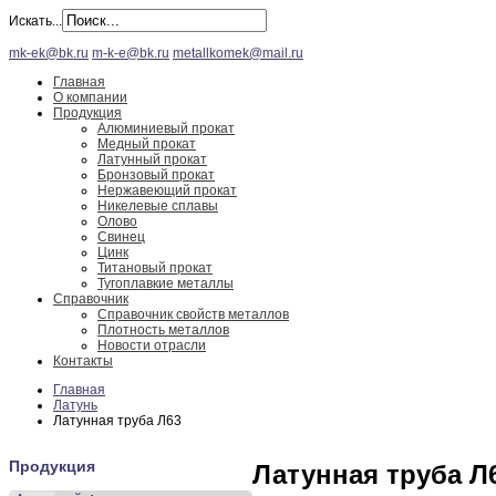
Искать...
mk-ek@bk.ru
m-k-e@bk.ru
metallkomek@mail.ru
Главная
О компании
Продукция
Алюминиевый прокат
Медный прокат
Латунный прокат
Бронзовый прокат
Нержавеющий прокат
Никелевые сплавы
Олово
Свинец
Цинк
Титановый прокат
Тугоплавкие металлы
Справочник
Справочник свойств металлов
Плотность металлов
Новости отрасли
Контакты
Главная
Латунь
Латунная труба Л63
Продукция
Латунная труба Л