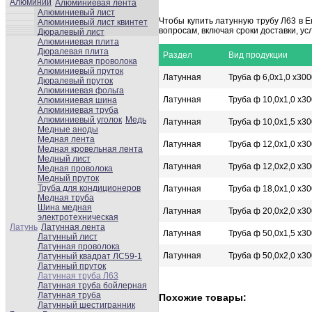
Алюминий
Алюминиевая лента
Алюминиевый лист
Чтобы купить латунную трубу Л63 в 
Алюминиевый лист квинтет
вопросам, включая сроки доставки, ус
Дюралевый лист
Алюминиевая плита
Дюралевая плита
Раздел
Вид продукции
Алюминиевая проволока
Алюминиевый пруток
Латунная
Труба ф 6,0х1,0 х300
Дюралевый пруток
Алюминиевая фольга
Латунная
Труба ф 10,0х1,0 х30
Алюминиевая шина
Алюминиевая труба
Алюминиевый уголок
Медь
Латунная
Труба ф 10,0х1,5 х30
Медные аноды
Медная лента
Латунная
Труба ф 12,0х1,0 х30
Медная кровельная лента
Медный лист
Латунная
Труба ф 12,0х2,0 х30
Медная проволока
Медный пруток
Труба для кондиционеров
Латунная
Труба ф 18,0х1,0 х30
Медная труба
Шина медная
Латунная
Труба ф 20,0х2,0 х30
электротехническая
Латунь
Латунная лента
Латунная
Труба ф 50,0х1,5 х30
Латунный лист
Латунная проволока
Латунная
Труба ф 50,0х2,0 х30
Латунный квадрат ЛС59-1
Латунный пруток
Латунная труба Л63
Латунная труба бойлерная
Латунная труба
Похожие товары:
Латунный шестигранник