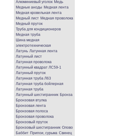
Алюминиевый уголок
Медь
Медные аноды
Медная лента
Медная кровельная лента
Медный лист
Медная проволока
Медный пруток
Труба для кондиционеров
Медная труба
Шина медная
электротехническая
Латунь
Латунная лента
Латунный лист
Латунная проволока
Латунный квадрат ЛС59-1
Латунный пруток
Латунная труба Л63
Латунная труба бойлерная
Латунная труба
Латунный шестигранник
Бронза
Бронзовая втулка
Бронзовая лента
Бронзовая полоса
Бронзовая проволока
Бронзовый пруток
Бронзовый шестигранник
Олово
Баббит
Припои, сурьма
Свинец