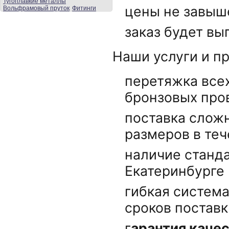
Тугоплавкие металлы
цены не завыш
Вольфрамовый пруток
Фитинги
заказ будет вы
Наши услуги и п
перетяжка всех
бронзовых про
поставка слож
размеров в теч
наличие станда
Екатеринбурге 
гибкая система
сроков поставк
г
арантия каче