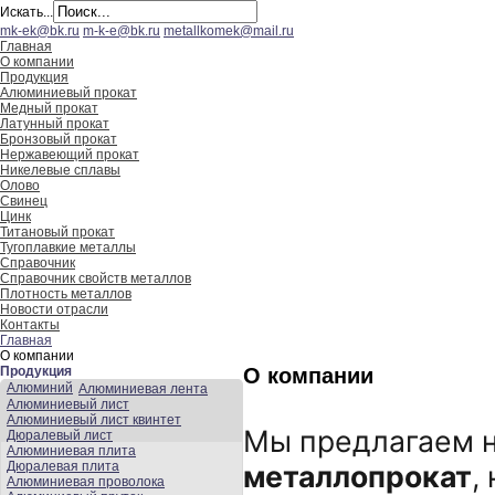
Искать...
mk-ek@bk.ru
m-k-e@bk.ru
metallkomek@mail.ru
Главная
О компании
Продукция
Алюминиевый прокат
Медный прокат
Латунный прокат
Бронзовый прокат
Нержавеющий прокат
Никелевые сплавы
Олово
Свинец
Цинк
Титановый прокат
Тугоплавкие металлы
Справочник
Справочник свойств металлов
Плотность металлов
Новости отрасли
Контакты
Главная
О компании
Продукция
О компании
Алюминий
Алюминиевая лента
Алюминиевый лист
Алюминиевый лист квинтет
Мы предлагаем 
Дюралевый лист
Алюминиевая плита
Дюралевая плита
металлопрокат
,
Алюминиевая проволока