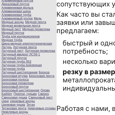
Алюминиевый пруток
сопутствующих у
Дюралевый пруток
Алюминиевая фольга
Алюминиевая шина
Как часто вы ста
Алюминиевая труба
Алюминиевый уголок
Медь
заявки или зав
Медные аноды
Медная лента
Медная кровельная лента
предлагаем:
Медный лист
Медная проволока
Медный пруток
Труба для кондиционеров
Медная труба
быстрый и одн
Шина медная электротехническая
Латунь
Латунная лента
потребность;
Латунный лист
Латунная проволока
Латунный квадрат ЛС59-1
Латунный пруток
несколько вари
Латунная труба Л63
Латунная труба бойлерная
Латунная труба
резку в разме
Латунный шестигранник
Бронза
Бронзовая втулка
Бронзовая лента
металлопрокат
Бронзовая полоса
Бронзовая проволока
индивидуальны
Бронзовый пруток
Бронзовый шестигранник
Олово
Баббит
Припои, сурьма
Свинец
Свинцовая чушка
Свинцовый лист
Цинк
Цинковые аноды
Цинковая чушка
Титан
Работая с нами, 
Титановая лента
Никелевые сплавы
Никелевые аноды