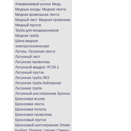
Алюминиевый уголок
Медь
Медные аноды
Медная лента
Медная кровельная лента
Медный лист
Медная проволока
Медный пруток
Труба для кондиционеров
Медная труба
Шина медная
электротехническая
Латунь
Латунная лента
Латунный лист
Латунная проволока
Латунный квадрат ЛС59-1
Латунный пруток
Латунная труба Л63
Латунная труба бойлерная
Латунная труба
Латунный шестигранник
Бронза
Бронзовая втулка
Бронзовая лента
Бронзовая полоса
Бронзовая проволока
Бронзовый пруток
Бронзовый шестигранник
Олово
Баббит
Припои, сурьма
Свинец