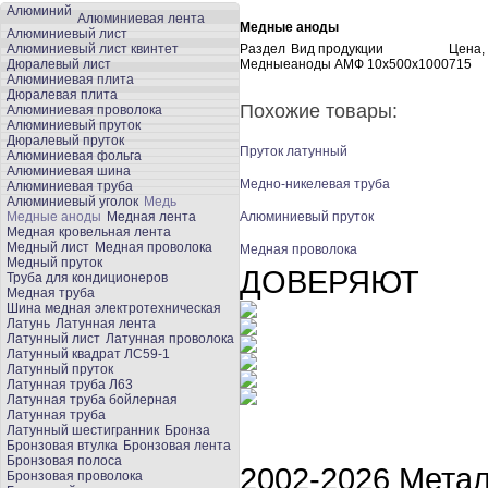
Алюминий
Алюминиевая лента
Медные аноды
Алюминиевый лист
Алюминиевый лист квинтет
Раздел
Вид продукции
Цена, 
Дюралевый лист
Медные
аноды АМФ 10х500х1000
715
Алюминиевая плита
Дюралевая плита
Похожие товары:
Алюминиевая проволока
Алюминиевый пруток
Дюралевый пруток
Пруток латунный
Алюминиевая фольга
Алюминиевая шина
Медно-никелевая труба
Алюминиевая труба
Алюминиевый уголок
Медь
Медные аноды
Медная лента
Алюминиевый пруток
Медная кровельная лента
Медный лист
Медная проволока
Медная проволока
Медный пруток
ДОВЕРЯЮТ
Труба для кондиционеров
Медная труба
Шина медная электротехническая
Латунь
Латунная лента
Латунный лист
Латунная проволока
Латунный квадрат ЛС59-1
Латунный пруток
Латунная труба Л63
Латунная труба бойлерная
Латунная труба
Латунный шестигранник
Бронза
Бронзовая втулка
Бронзовая лента
Бронзовая полоса
2002-2026 Мета
Бронзовая проволока