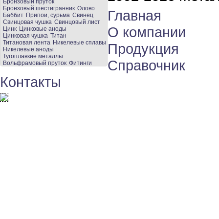
Бронзовый пруток
Бронзовый шестигранник
Олово
Главная
Баббит
Припои, сурьма
Свинец
Свинцовая чушка
Свинцовый лист
О компании
Цинк
Цинковые аноды
Цинковая чушка
Титан
Титановая лента
Никелевые сплавы
Продукция
Никелевые аноды
Тугоплавкие металлы
Справочник
Вольфрамовый пруток
Фитинги
Контакты