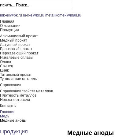
Искать...
mk-ek@bk.ru
m-k-e@bk.ru
metallkomek@mail.ru
Главная
О компании
Продукция
Алюминиевый прокат
Медный прокат
Латунный прокат
Бронзовый прокат
Нержавеющий прокат
Никелевые сплавы
Олово
Свинец
Цинк
Титановый прокат
Тугоплавкие металлы
Справочник
Справочник свойств металлов
Плотность металлов
Новости отрасли
Контакты
Главная
Медь
Медные аноды
Продукция
Медные аноды